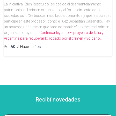
La iniciativa “Bien Restituido” se dedica al desmantelamiento
patrimonial del crimen organizado y el fortalecimiento de la
sociedad civil. “Se buscan resultados concretos y que la sociedad
participe en este proceso”, contó el juez Sebastián Casanello. Hay
un acuerdo unánime en que para combatir eficazmente al crimen
organizado hay que…
Continuar leyendo
El proyecto de Italia y
Argentina para recuperar lo robado por el crimen y volcarlo…
Por
ACIJ
, Hace
5 años
Recibí novedades