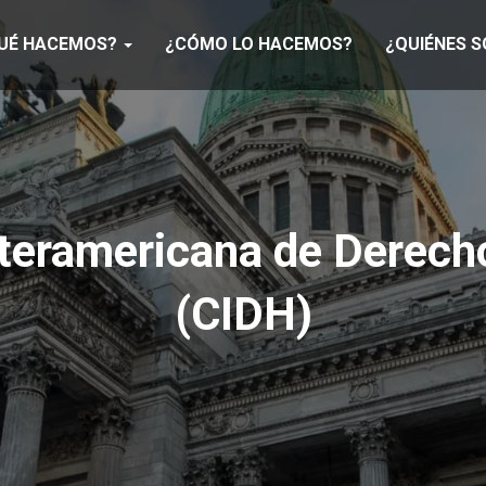
UÉ HACEMOS?
¿CÓMO LO HACEMOS?
¿QUIÉNES 
nteramericana de Derec
(CIDH)