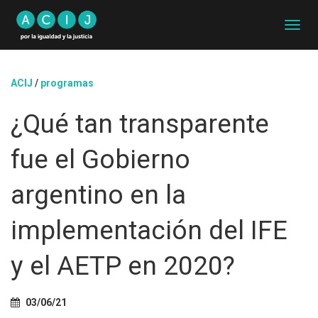
C
A
M
B
ACIJ
/
programas
I
A
¿Qué tan transparente
R
M
O
fue el Gobierno
D
O
D
argentino en la
E
N
implementación del IFE
A
V
E
y el AETP en 2020?
G
A
C
03/06/21
I