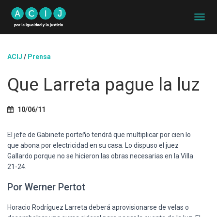
C
A
M
B
ACIJ
/
Prensa
I
A
Que Larreta pague la luz
R
M
O
D
10/06/11
O
D
El jefe de Gabinete porteño tendrá que multiplicar por cien lo
E
N
que abona por electricidad en su casa. Lo dispuso el juez
A
Gallardo porque no se hicieron las obras necesarias en la Villa
V
21-24.
E
G
Por Werner Pertot
A
C
Horacio Rodríguez Larreta deberá aprovisionarse de velas o
I