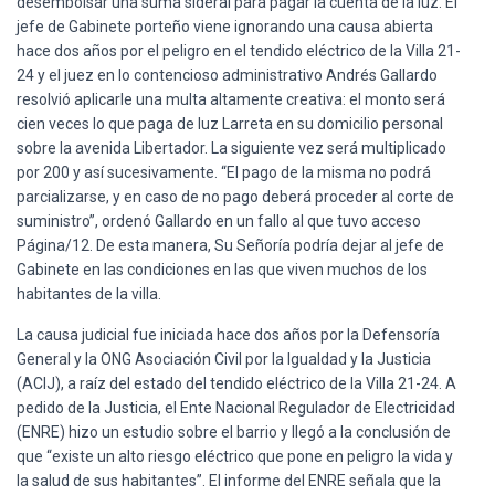
desembolsar una suma sideral para pagar la cuenta de la luz. El
Ó
N
jefe de Gabinete porteño viene ignorando una causa abierta
hace dos años por el peligro en el tendido eléctrico de la Villa 21-
24 y el juez en lo contencioso administrativo Andrés Gallardo
resolvió aplicarle una multa altamente creativa: el monto será
cien veces lo que paga de luz Larreta en su domicilio personal
sobre la avenida Libertador. La siguiente vez será multiplicado
por 200 y así sucesivamente. “El pago de la misma no podrá
parcializarse, y en caso de no pago deberá proceder al corte de
suministro”, ordenó Gallardo en un fallo al que tuvo acceso
Página/12. De esta manera, Su Señoría podría dejar al jefe de
Gabinete en las condiciones en las que viven muchos de los
habitantes de la villa.
La causa judicial fue iniciada hace dos años por la Defensoría
General y la ONG Asociación Civil por la Igualdad y la Justicia
(ACIJ), a raíz del estado del tendido eléctrico de la Villa 21-24. A
pedido de la Justicia, el Ente Nacional Regulador de Electricidad
(ENRE) hizo un estudio sobre el barrio y llegó a la conclusión de
que “existe un alto riesgo eléctrico que pone en peligro la vida y
la salud de sus habitantes”. El informe del ENRE señala que la