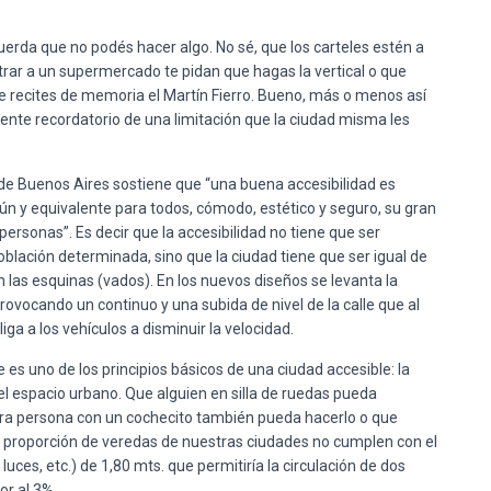
uerda que no podés hacer algo. No sé, que los carteles estén a
ntrar a un supermercado te pidan que hagas la vertical o que
e recites de memoria el Martín Fierro. Bueno, más o menos así
ente recordatorio de una limitación que la ciudad misma les
a de Buenos Aires sostiene que “una buena accesibilidad es
n y equivalente para todos, cómodo, estético y seguro, su gran
 personas”. Es decir que la accesibilidad no tiene que ser
ación determinada, sino que la ciudad tiene que ser igual de
 las esquinas (vados). En los nuevos diseños se levanta la
provocando un continuo y una subida de nivel de la calle que al
 a los vehículos a disminuir la velocidad.
 es uno de los principios básicos de una ciudad accesible: la
el espacio urbano. Que alguien en silla de ruedas pueda
otra persona con un cochecito también pueda hacerlo o que
 proporción de veredas de nuestras ciudades no cumplen con el
luces, etc.) de 1,80 mts. que permitiría la circulación de dos
or al 3%.