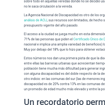
sobre todo en aquellas veredas donde no se decidió us
no le saca circulación a la vereda.
La Agencia Nacional de Discapacidad es otro de los or
análisis de ACIJ
, sus recursos son limitados, de hecho 
presupuesto vigente del año pasado.
El acceso a la ciudad se juega mucho en esta dimensión,
71% de las personas que piden el
Certificado Único de
nacional e implica una amplia variedad de beneficios) lo
Muy por debajo del 18% que lo hizo para obtener estaci
Estos números nos dan una primera pista de que la disc
entre ellas las barreras urbanas que acrecientan tiempos
población tiene mucha más dificultad para generar ing
con alguna discapacidad es del doble respecto de la deso
otro indicio: en las comunas del sur (las de menores i
discapacidad es de 20% contra 13% en las comunas del 
un promedio de edad mucho más elevado y entre la po
Un recordatorio per