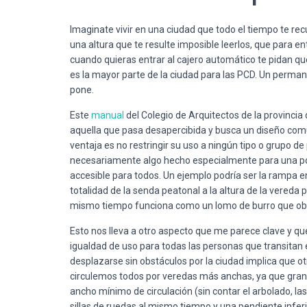
Imaginate vivir en una ciudad que todo el tiempo te rec
una altura que te resulte imposible leerlos, que para e
cuando quieras entrar al cajero automático te pidan qu
es la mayor parte de la ciudad para las PCD. Un perman
pone.
Este
manual
del Colegio de Arquitectos de la provinci
aquella que pasa desapercibida y busca un diseño comú
ventaja es no restringir su uso a ningún tipo o grupo de
necesariamente algo hecho especialmente para una pobl
accesible para todos. Un ejemplo podría ser la rampa en
totalidad de la senda peatonal a la altura de la vereda 
mismo tiempo funciona como un lomo de burro que obliga
Esto nos lleva a otro aspecto que me parece clave y que
igualdad de uso para todas las personas que transitan 
desplazarse sin obstáculos por la ciudad implica que 
circulemos todos por veredas más anchas, ya que gran
ancho mínimo de circulación (sin contar el arbolado, las 
sillas de ruedas al mismo tiempo y una pendiente inferi