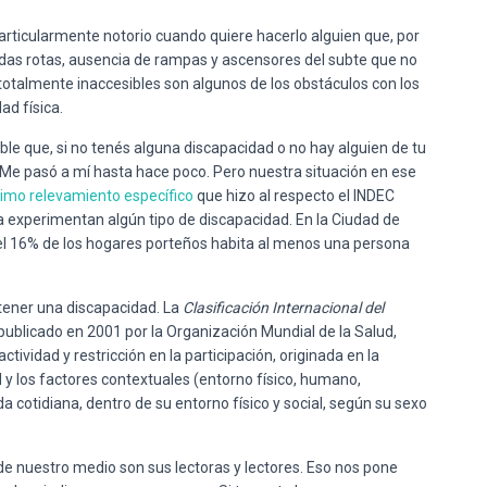
 particularmente notorio cuando quiere hacerlo alguien que, por
edas rotas, ausencia de rampas y ascensores del subte que no
totalmente inaccesibles son algunos de los obstáculos con los
ad física.
le que, si no tenés alguna discapacidad o no hay alguien de tu
 Me pasó a mí hasta hace poco. Pero nuestra situación en ese
ltimo relevamiento específico
que hizo al respecto el INDEC
a experimentan algún tipo de discapacidad. En la Ciudad de
el 16% de los hogares porteños habita al menos una persona
 tener una discapacidad. La
Clasificación Internacional del
 publicado en 2001 por la Organización Mundial de la Salud,
ctividad y restricción en la participación, originada en la
 y los factores contextuales (entorno físico, humano,
da cotidiana, dentro de su entorno físico y social, según su sexo
 de nuestro medio son sus lectoras y lectores. Eso nos pone