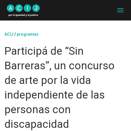
C
A
M
B
ACIJ
/
programas
I
A
Participá de “Sin
R
M
O
Barreras”, un concurso
D
O
D
de arte por la vida
E
N
independiente de las
A
V
E
personas con
G
A
discapacidad
C
I