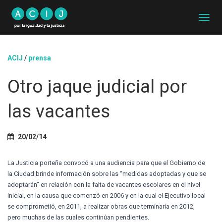
C
A
M
B
ACIJ
/
prensa
I
A
Otro jaque judicial por
R
M
O
las vacantes
D
O
D
20/02/14
E
N
A
La Justicia porteña convocó a una audiencia para que el Gobierno de
V
la Ciudad brinde información sobre las “medidas adoptadas y que se
E
adoptarán” en relación con la falta de vacantes escolares en el nivel
G
A
inicial, en la causa que comenzó en 2006 y en la cual el Ejecutivo local
C
se comprometió, en 2011, a realizar obras que terminaría en 2012,
I
pero muchas de las cuales continúan pendientes.