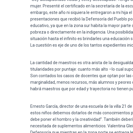
mujer. Presenté el certificado en la secretaría de la esc
embargo, este año ni siquiera le entregaron a mi hija el 
presentaciones que recibió la Defensoría del Pueblo p
educativo, ya que en la zona sur habita la mayor parte d
pobreza o directamente en la indigencia. Una posibilida
situación hasta el infinito es brindarles una educació
La cuestión es eje de uno de los tantos expedientes ini
La cantidad de maestros es otra arista de la desigualda
titularidades por puntaje: cuanto más alto –lo cual sup
Son contados los casos de docentes que optan por las es
marginalidad, menos recursos, más alumnos y peores c
habrá maestros que por edad y trayectoria no tienen p
Ernesto García, director de una escuela de la villa 21 d
estos niños debemos dotarlos de más conocimientos pa
debe poner el hombro y la creatividad”. También deberí
necesitada de suplementos alimenticios. Valentina Glei
Defensoría que mientras en la zona norte se entrega lec