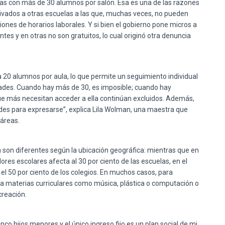
das con más de 30 alumnos por salón. Esa es una de las razones
rivados a otras escuelas a las que, muchas veces, no pueden
tiones de horarios laborales. Y si bien el gobierno pone micros a
tes y en otras no son gratuitos, lo cual originó otra denuncia
a 20 alumnos por aula, lo que permite un seguimiento individual
idades. Cuando hay más de 30, es imposible; cuando hay
ue más necesitan acceder a ella continúan excluidos. Además,
ades para expresarse”, explica Lila Wolman, una maestra que
 áreas.
 son diferentes según la ubicación geográfica: mientras que en
dores escolares afecta al 30 por ciento de las escuelas, en el
n el 50 por ciento de los colegios. En muchos casos, para
s a materias curriculares como música, plástica o computación o
reación.
co hijos menores y el único ingreso fijo es un plan social de mi