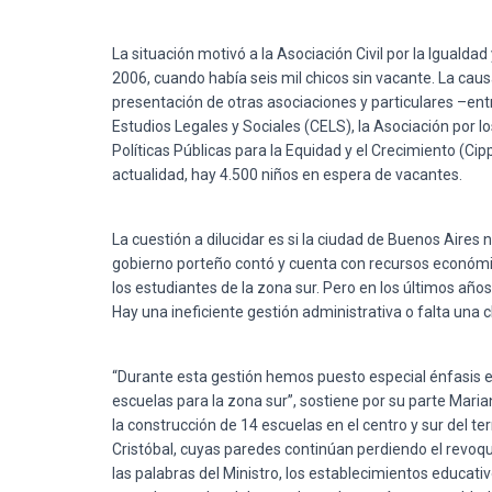
La situación motivó a la Asociación Civil por la Igualda
2006, cuando había seis mil chicos sin vacante. La caus
presentación de otras asociaciones y particulares –entr
Estudios Legales y Sociales (CELS), la Asociación por 
Políticas Públicas para la Equidad y el Crecimiento (Ci
actualidad, hay 4.500 niños en espera de vacantes.
La cuestión a dilucidar es si la ciudad de Buenos Aires no
gobierno porteño contó y cuenta con recursos económico
los estudiantes de la zona sur. Pero en los últimos año
Hay una ineficiente gestión administrativa o falta una cl
“Durante esta gestión hemos puesto especial énfasis e
escuelas para la zona sur”, sostiene por su parte Mari
la construcción de 14 escuelas en el centro y sur del ter
Cristóbal, cuyas paredes continúan perdiendo el revoqu
las palabras del Ministro, los establecimientos educati