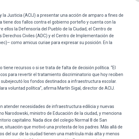
d y la Justicia (ACIJ) a presentar una acción de amparo a fines de
a tiene dos fallos contra el gobierno porteño y cuenta con la
e ellos la Defensoría del Pueblo de la Ciudad, el Centro de
los Derechos Civiles (ADC) y el Centro de Implementación de
ppec)– como amicus curiae para expresar su posición. En la
 tiene recursos o si se trata de falta de decisión política. “El
s para revertir el tratamiento discriminatorio que hoy reciben
s subejecutó los fondos destinados a infraestructura escolar.
ara voluntad política”, afirma Martín Sigal, director de ACIJ.
n atender necesidades de infraestructura edilicia y nuevas
ano Narodowski, ministro de Educación de la ciudad, y menciona
ritorio capitalino. Nada dice del colegio Normal 8 de San
e, situación que motivó una protesta de los padres. Más allá de
vos del sur de la ciudad tienen una matrícula más alta y menos