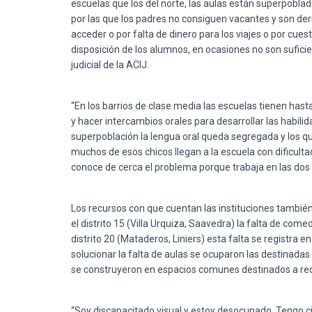
escuelas que los del norte, las aulas están superpobla
por las que los padres no consiguen vacantes y son de
acceder o por falta de dinero para los viajes o por cues
disposición de los alumnos, en ocasiones no son suficien
judicial de la ACIJ.
“En los barrios de clase media las escuelas tienen hast
y hacer intercambios orales para desarrollar las habil
superpoblación la lengua oral queda segregada y los q
muchos de esos chicos llegan a la escuela con dificult
conoce de cerca el problema porque trabaja en las dos
Los recursos con que cuentan las instituciones también
el distrito 15 (Villa Urquiza, Saavedra) la falta de come
distrito 20 (Mataderos, Liniers) esta falta se registra e
solucionar la falta de aulas se ocuparon las destinada
se construyeron en espacios comunes destinados a rec
“Soy discapacitado visual y estoy desocupado. Tengo cin