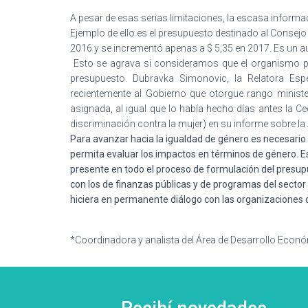
A pesar de esas serias limitaciones, la escasa infor
Ejemplo de ello es el presupuesto destinado al Consejo
2016 y se incrementó apenas a $ 5,35 en 2017. Es un a
Esto se agrava si consideramos que el organismo pr
presupuesto. Dubravka Simonovic, la Relatora Esp
recientemente al Gobierno que otorgue rango minister
asignada, al igual que lo había hecho días antes la 
discriminación contra la mujer) en su informe sobre la 
Para avanzar hacia la igualdad de género es necesari
permita evaluar los impactos en términos de género. Es
presente en todo el proceso de formulación del presu
con los de finanzas públicas y de programas del sector 
hiciera en permanente diálogo con las organizaciones de
*Coordinadora y analista del Área de Desarrollo Econ