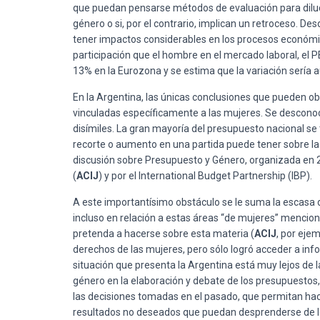
que puedan pensarse métodos de evaluación para diluci
género o si, por el contrario, implican un retroceso. 
tener impactos considerables en los procesos económic
participación que el hombre en el mercado laboral, el 
13% en la Eurozona y se estima que la variación sería a
En la Argentina, las únicas conclusiones que pueden o
vinculadas específicamente a las mujeres. Se desconoc
disímiles. La gran mayoría del presupuesto nacional se 
recorte o aumento en una partida puede tener sobre la
discusión sobre Presupuesto y Género, organizada en 
(
ACIJ
) y por el International Budget Partnership (IBP).
A este importantísimo obstáculo se le suma la escasa 
incluso en relación a estas áreas “de mujeres” mencion
pretenda a hacerse sobre esta materia (
ACIJ
, por eje
derechos de las mujeres, pero sólo logró acceder a inf
situación que presenta la Argentina está muy lejos de l
género en la elaboración y debate de los presupuestos, 
las decisiones tomadas en el pasado, que permitan hac
resultados no deseados que puedan desprenderse de 