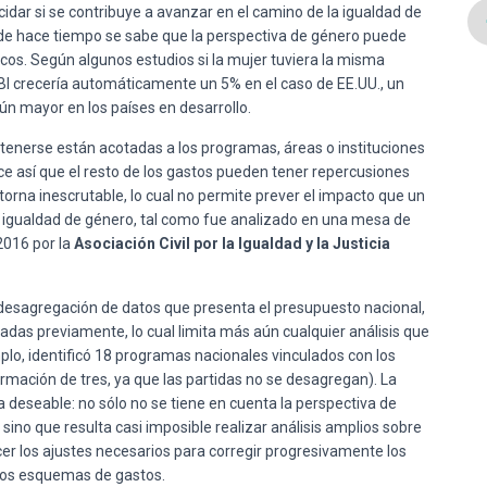
dar si se contribuye a avanzar en el camino de la igualdad de
Desde hace tiempo se sabe que la perspectiva de género puede
os. Según algunos estudios si la mujer tuviera la misma
PBI crecería automáticamente un 5% en el caso de EE.UU., un
ún mayor en los países en desarrollo.
btenerse están acotadas a los programas, áreas o instituciones
e así que el resto de los gastos pueden tener repercusiones
torna inescrutable, lo cual no permite prever el impacto que un
 igualdad de género, tal como fue analizado en una mesa de
2016 por la
Asociación Civil por la Igualdad y la Justicia
desagregación de datos que presenta el presupuesto nacional,
adas previamente, lo cual limita más aún cualquier análisis que
mplo, identificó 18 programas nacionales vinculados con los
ormación de tres, ya que las partidas no se desagregan). La
a deseable: no sólo no se tiene en cuenta la perspectiva de
sino que resulta casi imposible realizar análisis amplios sobre
er los ajustes necesarios para corregir progresivamente los
los esquemas de gastos.