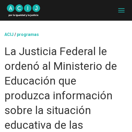
C
A
M
B
ACIJ
/
programas
I
A
La Justicia Federal le
R
M
O
ordenó al Ministerio de
D
O
D
Educación que
E
N
produzca información
A
V
E
sobre la situación
G
A
educativa de las
C
I