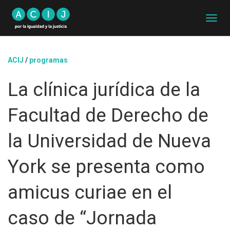
C
A
M
B
ACIJ
/
programas
I
A
La clínica jurídica de la
R
M
O
Facultad de Derecho de
D
O
D
la Universidad de Nueva
E
N
York se presenta como
A
V
E
amicus curiae en el
G
A
caso de “Jornada
C
I