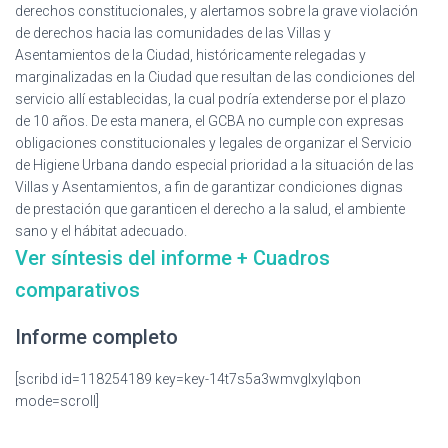
Ó
derechos constitucionales, y alertamos sobre la grave violación
N
de derechos hacia las comunidades de las Villas y
Asentamientos de la Ciudad, históricamente relegadas y
marginalizadas en la Ciudad que resultan de las condiciones del
servicio allí establecidas, la cual podría extenderse por el plazo
de 10 años. De esta manera, el GCBA no cumple con expresas
obligaciones constitucionales y legales de organizar el Servicio
de Higiene Urbana dando especial prioridad a la situación de las
Villas y Asentamientos, a fin de garantizar condiciones dignas
de prestación que garanticen el derecho a la salud, el ambiente
sano y el hábitat adecuado.
Ver síntesis del informe + Cuadros
comparativos
Informe completo
[scribd id=118254189 key=key-14t7s5a3wmvglxylqbon
mode=scroll]