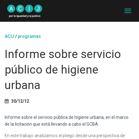
C
A
M
B
ACIJ
/
programas
I
A
Informe sobre servicio
R
M
O
público de higiene
D
O
D
urbana
E
N
A
30/12/12
V
E
G
Informe sobre el servicio pública de higiene urbana, en el marco
A
de la licitación que está llevando a cabo el GCBA.
C
I
En este trabajo analizamos el pliego desde una perspectiva de