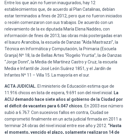
Entre los que aún no fueron inaugurados, hay 12
establecimientos que, de acuerdo al Plan Catalinas, debían
estar terminados a fines de 2012, pero que no fueron iniciados
o recién comenzaron con sus trabajos. De acuerdo con un
relevamiento de la ex diputada María Elena Naddeo, con
información de fines de 2013, las obras más postergadas eran
el Isauro Arancibia, la escuela de Danzas “Aída Mastrazzi”, la
Técnica en Informática y Computación, la Primaria (Escuela
Granja) Nº 18, la de Bellas Artes “Rogelio Yrurtia”, la de Danzas
“Jorge Donn”, la Media de Martínez Castro y Cruz, la escuela
Media e Infantil de José León Suárez 1851, y el Jardín de
Infantes Nº 11 – Villa 15. La mayoría en el sur.
ACTA JUDICIAL.
El ministerio de Educación estima que de
11.916 chicos en lista de espera, 9.691 son del nivel inicial.
La
ACIJ demandó hace siete años al gobierno de la Ciudad por
el déficit de vacantes para 6.047 chicos.
En 2003 ese número
subió a 6.767. Con sucesivos fallos en contra, Ciudad se
comprometió finalmente en un acta judicial firmada en 2011 a
terminar 24 obras del nivel inicial entre ese año y 2012.
“Hasta
el momento, vencido el plazo, solamente realizaron 14 de