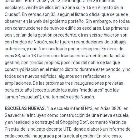
pasados: “Entre 2008 y 2013, se inauguraron 36 edificios
escolares, veinte de ellos en la zona sur y 16 en el resto de la
Ciudad”. En verdad son 33, según el listado oficial que se puede
observar en la web del gobierno porteño. Sin embargo, no todas
son construcciones de nuevos edificios escolares. Las primeras
seis venían de la gestión precedente, otras seis se hicieron son
con fondos de Nación, siete fueron reanudaciones de trabajos
anteriores, y una fue construida por un shopping. Es decir, de
esas 33, sólo 13 fueron construidas enteramente por la actual
gestión, con fondos propios; poco más del doble de las que
construyó Nación en el mismo distrito durante este período, y no
todos son nuevos edificios, algunos son refacciones o
ampliaciones. De las próximas tres inauguraciones previstas
para este año (exceptuando las aulas “modulares” que las
llaman “escuelas”), una también es de Nación.
ESCUELAS NUEVAS.
“La escuela infantil Nº3, en Arias 3820, en
Saavedra, la incluyen como construcción de una nueva escuela,
y en realidad lo construyó el Shopping Dot”, comentó Verónica
Pisetta, del sindicato docente UTE, donde elaboró un informe de
cada escuela inaugurada por la actual gestión. En otro caso,