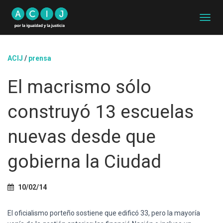
C
A
M
B
ACIJ
/
prensa
I
A
El macrismo sólo
R
M
O
construyó 13 escuelas
D
O
D
nuevas desde que
E
N
gobierna la Ciudad
A
V
E
G
10/02/14
A
C
El oficialismo porteño sostiene que edificó 33, pero la mayoría
I