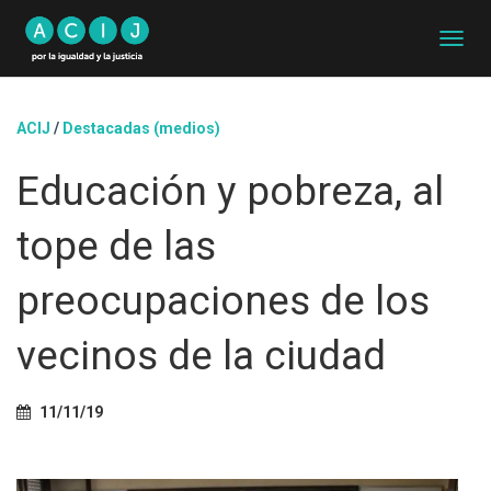
C
A
M
B
ACIJ
/
Destacadas (medios)
I
A
Educación y pobreza, al
R
M
O
tope de las
D
O
D
preocupaciones de los
E
N
vecinos de la ciudad
A
V
E
G
11/11/19
A
C
I