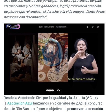
arte que con más de 300 participantes de 20 provincias del país,
Ó
N
29 menciones y 5 obras ganadoras, logró promover la creación
de piezas que reivindican el derecho a la vida independiente de las
personas con discapacidad.
Desde la Asociación Civil por la Igualdad y la Justicia (ACIJ) y
la
Asociación Azul
lanzamos en diciembre de 2021 el concurso
de arte “Sin Barreras”, con el objetivo de
promover la creación