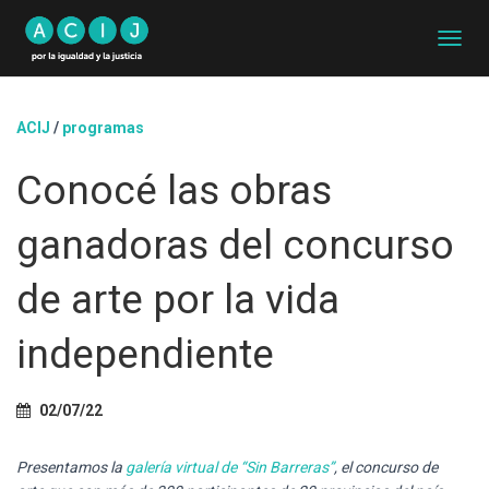
C
A
M
B
ACIJ
/
programas
I
A
Conocé las obras
R
M
O
ganadoras del concurso
D
O
D
de arte por la vida
E
N
independiente
A
V
E
G
02/07/22
A
C
Presentamos la
galería virtual de “Sin Barreras”
, el concurso de
I