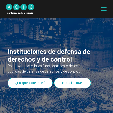
CAMB
MODO
DE
NAVEG
Instituciones de defensa de
derechos y de control
Promovemos el buen funcionamiento de las instituciones
públicas de defensa de derechos y de control.
¿En qué consiste?
Plataformas