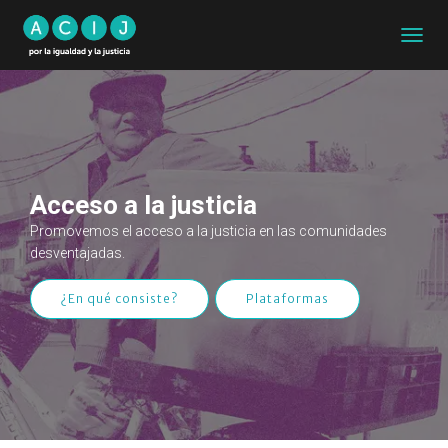
CAMB
MODO
DE
NAVEG
Acceso a la justicia
Promovemos el acceso a la justicia en las comunidades
desventajadas.
¿En qué consiste?
Plataformas