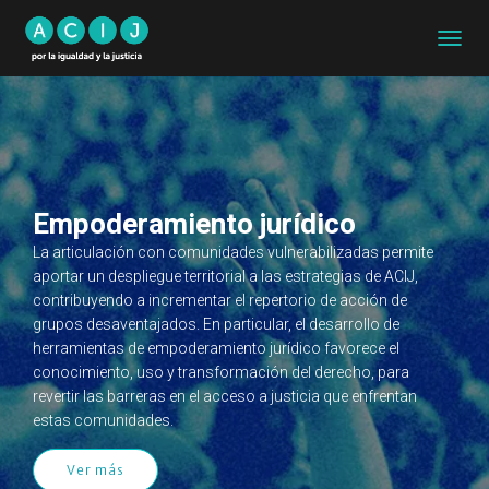
CAMB
MODO
DE
NAVEG
Empoderamiento jurídico
La articulación con comunidades vulnerabilizadas permite
aportar un despliegue territorial a las estrategias de ACIJ,
contribuyendo a incrementar el repertorio de acción de
grupos desaventajados. En particular, el desarrollo de
herramientas de empoderamiento jurídico favorece el
conocimiento, uso y transformación del derecho, para
revertir las barreras en el acceso a justicia que enfrentan
estas comunidades.
Ver más