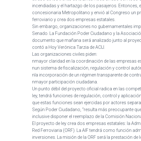
incendiadas y el hartazgo de los pasajeros. Entonces, e
concesionaria Metropolitano y envió al Congreso un pr
ferroviario y crea dos empresas estatales.
Sin embargo, organizaciones no gubernamentales impuls
Senado. La Fundación Poder Ciudadano y la Asociación C
documento que mañana será analizado junto al proyect
contó a Hoy Verónica Tarzia de ACIJ.
Las organizaciones civiles piden:
nmayor claridad en la coordinación de las empresas esta
nun sistema de fiscalización, regulación y control autó
nla incorporación de un régimen transparente de contr
nmayor participación ciudadana.
Un punto débil del proyecto oficial radica en las compe
ley, tendrá funciones de regulación, control y aplicaci
que estas funciones sean ejercidas por actores separ
Según Poder Ciudadano, “resulta más preocupante que el 
inclusive disponer el reemplazo de la Comisión Naciona
El proyecto de ley crea dos empresas estatales: la Admi
Red Ferroviaria (ORF). La AIF tendrá como función admini
inversiones. La misión de la ORF será la prestación de l