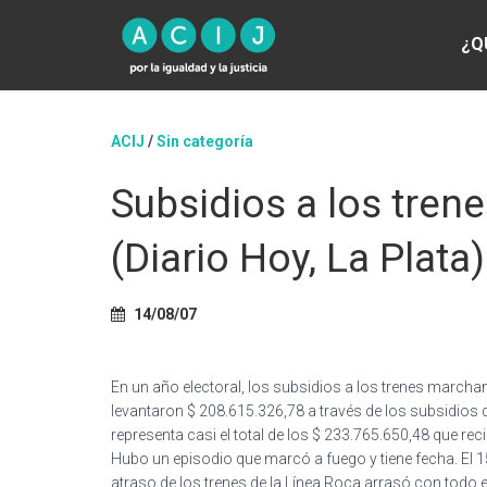
¿Q
ACIJ
/
Sin categoría
Subsidios a los trene
(Diario Hoy, La Plata)
14/08/07
En un año electoral, los subsidios a los trenes marcha
levantaron $ 208.615.326,78 a través de los subsidios 
representa casi el total de los $ 233.765.650,48 que re
Hubo un episodio que marcó a fuego y tiene fecha. El 15
atraso de los trenes de la Línea Roca arrasó con todo e