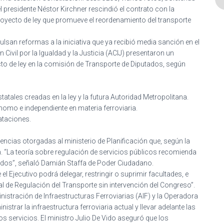
l presidente Néstor Kirchner rescindió el contrato con la
oyecto de ley que promueve el reordenamiento del transporte
an reformas a la iniciativa que ya recibió media sanción en el
ivil por la Igualdad y la Justicia (ACIJ) presentaron un
o de ley en la comisión de Transporte de Diputados, según
tales creadas en la ley y la futura Autoridad Metropolitana.
nomo e independiente en materia ferroviaria.
ataciones.
tencias otorgadas al ministerio de Planificación que, según la
ón. “La teoría sobre regulación de servicios públicos recomienda
ados”, señaló Damián Staffa de Poder Ciudadano.
Ejecutivo podrá delegar, restringir o suprimir facultades, e
l de Regulación del Transporte sin intervención del Congreso”.
nistración de Infraestructuras Ferroviarias (AIF) y la Operadora
strar la infraestructura ferroviaria actual y llevar adelante las
os servicios. El ministro Julio De Vido aseguró que los