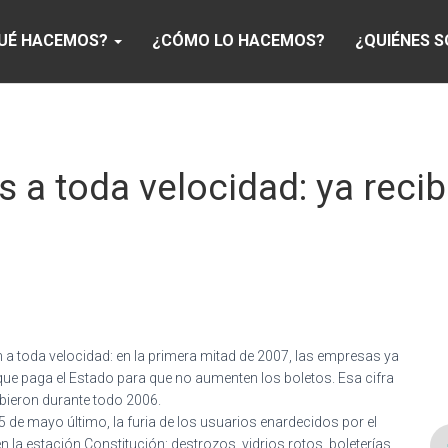
UÉ HACEMOS?
¿CÓMO LO HACEMOS?
¿QUIÉNES 
s a toda velocidad: ya reci
n a toda velocidad: en la primera mitad de 2007, las empresas ya
que paga el Estado para que no aumenten los boletos. Esa cifra
cibieron durante todo 2006.
 de mayo último, la furia de los usuarios enardecidos por el
n la estación Constitución: destrozos, vidrios rotos, boleterías