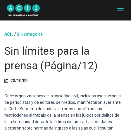
C
A
M
B
ACIJ
/
Sin categoría
I
A
Sin límites para la
R
M
O
prensa (Página/12)
D
O
D
23/10/09
E
N
A
Once organizaciones de la sociedad civil, incluidas asociaciones
V
de periodistas y de editores de medios, manifestaron ayer ante
E
la Corte Suprema de Justicia su preocupación por las
G
A
restricciones al trabajo de la prensa en los juicios por delitos de
C
lesa humanidad durante la última dictadura. Las entidades
I
alertaron sobre normas de ingreso a las salas que “resultan