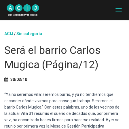
C
A
M
B
ACIJ
/
Sin categoría
I
A
Será el barrio Carlos
R
M
O
Mugica (Página/12)
D
O
D
30/03/10
E
N
A
“Ya no seremos villa: seremos barrio, y ya no tendremos que
V
esconder dónde vivimos para conseguir trabajo. Seremos el
E
barrio Carlos Mugica.” Con estas palabras, uno de los vecinos de
G
A
la actual Villa 31 resumió el sueño de décadas que, por primera
C
vez, ha encontrado bases firmes para hacerse realidad. Ayer se
I
reunió por primera vez la Mesa de Gestión Participativa