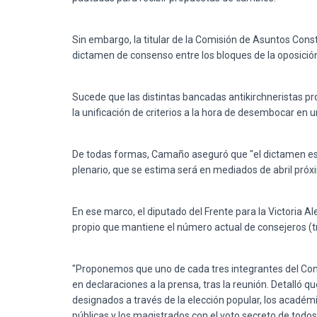
Sin embargo, la titular de la Comisión de Asuntos Cons
dictamen de consenso entre los bloques de la oposició
Sucede que las distintas bancadas antikirchneristas pro
la unificación de criterios a la hora de desembocar en u
De todas formas, Camaño aseguró que "el dictamen estar
plenario, que se estima será en mediados de abril próx
En ese marco, el diputado del Frente para la Victoria 
propio que mantiene el número actual de consejeros (t
"Proponemos que uno de cada tres integrantes del Cons
en declaraciones a la prensa, tras la reunión. Detalló
designados a través de la elección popular, los académ
públicas y los magistrados con el voto secreto de todos 