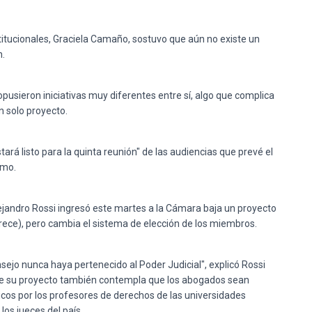
titucionales, Graciela Camaño, sostuvo que aún no existe un
n.
pusieron iniciativas muy diferentes entre sí, algo que complica
n solo proyecto.
á listo para la quinta reunión" de las audiencias que prevé el
imo.
Alejandro Rossi ingresó este martes a la Cámara baja un proyecto
rece), pero cambia el sistema de elección de los miembros.
ejo nunca haya pertenecido al Poder Judicial", explicó Rossi
 que su proyecto también contempla que los abogados sean
icos por los profesores de derechos de las universidades
los jueces del país.