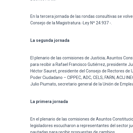
En la tercera jornada de las rondas consultivas se volv
Consejo de la Magistratura.-Ley Nº 24.937 -.
La segunda jornada
El plenario de las comisiones de Justicia; Asuntos Cons
para recibir a Rafael Francisco Gutiérrez, presidente J
Héctor Sauret, presidente del Consejo de Rectores de 
Poder Ciudadano – CIPPEC, ADC, CELS, FARN, ACIJ INECI
Julio Piumato, secretario general de la Unión de Emplea
La primera jornada
En el plenario de las comisiones de Asuntos Constitucio
legisladores escucharon a representantes del sector jud
pautadas para recibir propuestas de cambios.