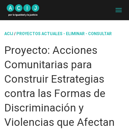
C
A
M
B
ACIJ
/
PROYECTOS ACTUALES - ELIMINAR - CONSULTAR
I
A
Proyecto: Acciones
R
M
O
Comunitarias para
D
O
D
Construir Estrategias
E
N
contra las Formas de
A
V
E
Discriminación y
G
A
Violencias que Afectan
C
I