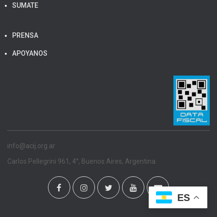
SUMATE
PRENSA
APOYANOS
info@acij.org.ar
Carlos Pellegrini 961, 4°, Buenos Aires, Argentina.
ES