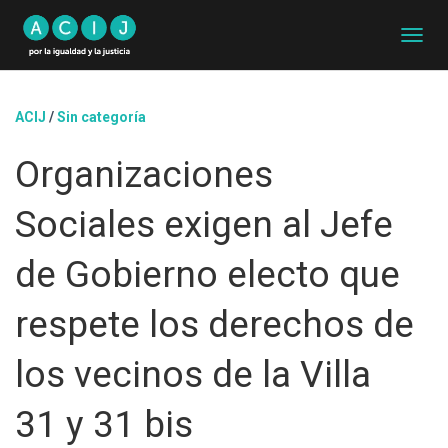
C
A
M
B
ACIJ
/
Sin categoría
I
A
Organizaciones
R
M
O
Sociales exigen al Jefe
D
O
D
de Gobierno electo que
E
N
respete los derechos de
A
V
E
los vecinos de la Villa
G
A
31 y 31 bis
C
I