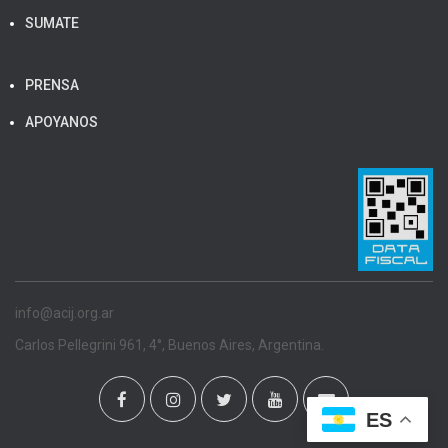
SUMATE
PRENSA
APOYANOS
info@acij.org.ar
Carlos Pellegrini 961, 4°, Buenos Aires, Argentina.
ES