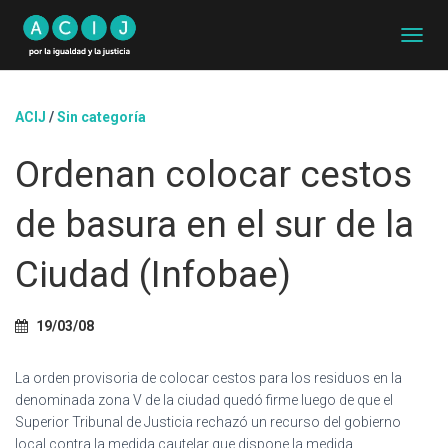
C
A
M
B
ACIJ
/
Sin categoría
I
A
Ordenan colocar cestos
R
M
O
de basura en el sur de la
D
O
D
Ciudad (Infobae)
E
N
A
19/03/08
V
E
G
La orden provisoria de colocar cestos para los residuos en la
A
denominada zona V de la ciudad quedó firme luego de que el
C
Superior Tribunal de Justicia rechazó un recurso del gobierno
I
local contra la medida cautelar que dispone la medida.