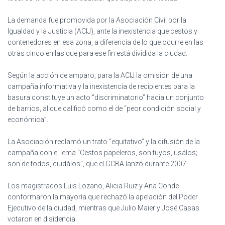
Ó
N
La demanda fue promovida por la Asociación Civil por la
Igualdad y la Justicia (ACIJ), ante la inexistencia que cestos y
contenedores en esa zona, a diferencia de lo que ocurre en las
otras cinco en las que para ese fin está dividida la ciudad.
Según la acción de amparo, para la ACIJ la omisión de una
campaña informativa y la inexistencia de recipientes para la
basura constituye un acto “discriminatorio” hacia un conjunto
de barrios, al que calificó como el de “peor condición social y
económica”.
La Asociación reclamó un trato “equitativo” y la difusión de la
campaña con el lema “Cestos papeleros, son tuyos, usálos;
son de todos, cuidálos”, que el GCBA lanzó durante 2007.
Los magistrados Luis Lozano, Alicia Ruiz y Ana Conde
conformaron la mayoría que rechazó la apelación del Poder
Ejecutivo de la ciudad, mientras que Julio Maier y José Casas
votaron en disidencia.