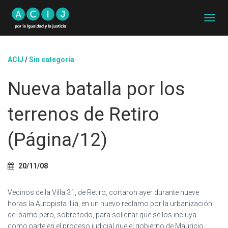
C
A
M
B
ACIJ
/
Sin categoría
I
A
Nueva batalla por los
R
M
O
terrenos de Retiro
D
O
D
(Página/12)
E
N
A
20/11/08
V
E
G
Vecinos de la Villa 31, de Retiro, cortaron ayer durante nueve
A
horas la Autopista Illia, en un nuevo reclamo por la urbanización
C
del barrio pero, sobre todo, para solicitar que se los incluya
I
como parte en el proceso judicial que el gobierno de Mauricio