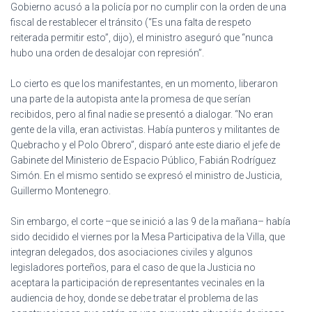
Gobierno acusó a la policía por no cumplir con la orden de una
fiscal de restablecer el tránsito (“Es una falta de respeto
reiterada permitir esto”, dijo), el ministro aseguró que “nunca
hubo una orden de desalojar con represión”.
Lo cierto es que los manifestantes, en un momento, liberaron
una parte de la autopista ante la promesa de que serían
recibidos, pero al final nadie se presentó a dialogar. “No eran
gente de la villa, eran activistas. Había punteros y militantes de
Quebracho y el Polo Obrero”, disparó ante este diario el jefe de
Gabinete del Ministerio de Espacio Público, Fabián Rodríguez
Simón. En el mismo sentido se expresó el ministro de Justicia,
Guillermo Montenegro.
Sin embargo, el corte –que se inició a las 9 de la mañana– había
sido decidido el viernes por la Mesa Participativa de la Villa, que
integran delegados, dos asociaciones civiles y algunos
legisladores porteños, para el caso de que la Justicia no
aceptara la participación de representantes vecinales en la
audiencia de hoy, donde se debe tratar el problema de las