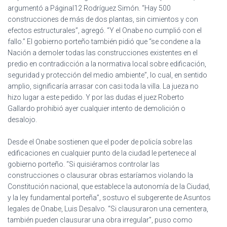
argumentó a PáginaI12 Rodríguez Simón. “Hay 500
construcciones de más de dos plantas, sin cimientos y con
efectos estructurales”, agregó. “Y el Onabe no cumplió con el
fallo.” El gobierno porteño también pidió que “se condene a la
Nación a demoler todas las construcciones existentes en el
predio en contradicción a la normativa local sobre edificación,
seguridad y protección del medio ambiente”, lo cual, en sentido
amplio, significaría arrasar con casi toda la villa. La jueza no
hizo lugar a este pedido. Y por las dudas el juez Roberto
Gallardo prohibió ayer cualquier intento de demolición o
desalojo.
Desde el Onabe sostienen que el poder de policía sobre las
edificaciones en cualquier punto de la ciudad le pertenece al
gobierno porteño. “Si quisiéramos controlar las
construcciones o clausurar obras estaríamos violando la
Constitución nacional, que establece la autonomía de la Ciudad,
y la ley fundamental porteña”, sostuvo el subgerente de Asuntos
legales de Onabe, Luis Desalvo. “Si clausuraron una cementera,
también pueden clausurar una obra irregular”, puso como