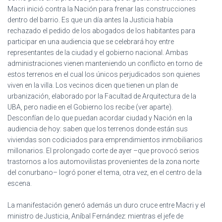
Ó
Macri inició contra la Nación para frenar las construcciones
N
dentro del barrio. Es que un día antes la Justicia había
rechazado el pedido de los abogados de los habitantes para
participar en una audiencia que se celebrará hoy entre
representantes de la ciudad y el gobierno nacional. Ambas
administraciones vienen manteniendo un conflicto en torno de
estos terrenos en el cual los únicos perjudicados son quienes
viven en la villa. Los vecinos dicen que tienen un plan de
urbanización, elaborado por la Facultad de Arquitectura de la
UBA, pero nadie en el Gobierno los recibe (ver aparte).
Desconfían de lo que puedan acordar ciudad y Nación en la
audiencia de hoy: saben que los terrenos donde están sus
viviendas son codiciados para emprendimientos inmobiliarios
millonarios. El prolongado corte de ayer –que provocó serios
trastornos a los automovilistas provenientes de la zona norte
del conurbano– logró poner el tema, otra vez, en el centro de la
escena.
La manifestación generó además un duro cruce entre Macri y el
ministro de Justicia, Aníbal Fernández: mientras el jefe de