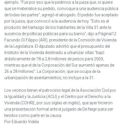
ejemplo. “Fue por eso que le pedimos a la jueza que, si quiere
que se materialice su pedido, convoque a una audiencia pública
de todas las partes”, agregó el abogado. El pedido fue aceptado
por la jueza, que convocó a la audiencia de hoy. “Esto es el
producto del hartazgo de los habitantes de la Villa 31 ante la
ausencia de políticas públicas para su barrio”, dijo a PáginaI12
Facundo Di Filippo (ARI), presidente de la Comisión de Vivienda
de la Legislatura. El diputado advirtió que el presupuesto del
Instituto de la Vivienda destinado a urbanizar villas “bajó
drásticamente de 78 a 2,8 millones de pesos para 2009,
mientras que el de la Corporación del Sur aumentó apenas de
26 a 28 millones”. La Corporación, que se ocupa de la
urbanización de asentamientos, no incluye a la 31.
Los vecinos tienen el patrocinio legal de la Asociación Civil por
la Igualdad y la Justicia (ACIJ) y el Centro por el Derecho a la
Vivienda (COHRE, por sus siglas en inglés), que ayer hicieron
una presentación formal ante el juzgado de De Negri para ser
tenidos como parte en la causa.
Por Eduardo Videla