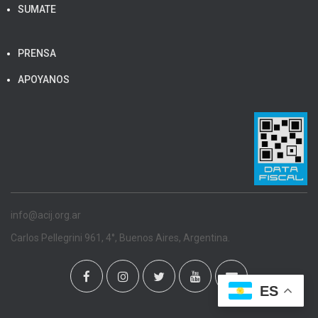
SUMATE
PRENSA
APOYANOS
info@acij.org.ar
Carlos Pellegrini 961, 4°, Buenos Aires, Argentina.
ES