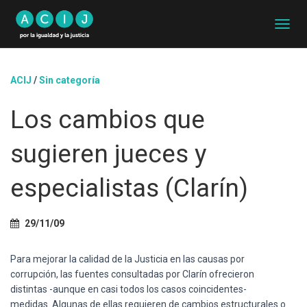
C
A
M
B
ACIJ
/
Sin categoría
I
A
Los cambios que
R
M
O
sugieren jueces y
D
O
D
especialistas (Clarín)
E
N
A
29/11/09
V
E
G
Para mejorar la calidad de la Justicia en las causas por
A
corrupción, las fuentes consultadas por Clarín ofrecieron
C
distintas -aunque en casi todos los casos coincidentes-
I
medidas. Algunas de ellas requieren de cambios estructurales o