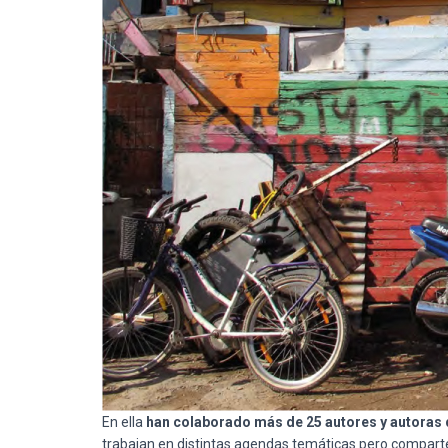
En ella
han colaborado más de 25 autores y autoras d
trabajan en distintas agendas temáticas pero comparten 