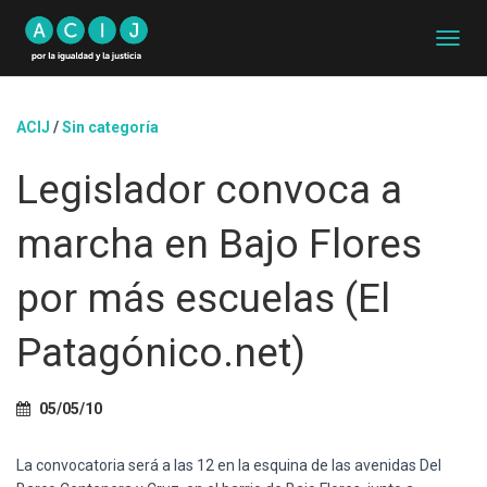
C
A
M
B
ACIJ
/
Sin categoría
I
A
Legislador convoca a
R
M
O
marcha en Bajo Flores
D
O
D
por más escuelas (El
E
N
Patagónico.net)
A
V
E
G
05/05/10
A
C
La convocatoria será a las 12 en la esquina de las avenidas Del
I