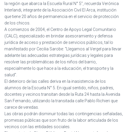
Ó
la región que abarca la Escuela Rural N° 5”, recuerda Verónica
N
Interlandi, integrante de la Asociación Civil El Arca, institución
que tiene 20 años de permanencia en el servicio de protección
de los chicos.
A comienzos de 2004, el Centro de Apoyo Legal Comunitario
(CALC), especializado en brindar asesoramiento y defensa
jurídica de acceso y prestación de servicios públicos, tal lo
manifestado por Cecilia Sarobe: “Llegamos al Vergel para llevar
adelante las adecuadas estrategias jurídicas y legales para
resolver las problemáticas de los niños del barrio,
especialmente lo que hace a la educación, el transporte y la
salud”.
El deterioro de las calles deriva en la inasistencia de los
alumnos de la Escuela N° 5. En igual sentido, niños, padres,
docentes y vecinos transitan desde la Ruta 24 hasta la Avenida
San Fernando, utilizando la transitada calle Pablo Richieri que
carece de veredas.
Las obras podrán disminuir todas las contingencias señaladas,
promesas públicas que son fruto de la labor articulada de los
vecinos con las entidades sociales.