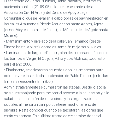
El secretario de Obras Públicas, Daniel Navarro, informó en
audiencia pública (21-09-05) a los representantes de la
Asociación Civil El Arca y del Centro de Apoyo Legal
Comunitario, que se llevarán a cabo obras de pavimentación en
las calles Araucanos (desde Araucanos hasta Agote), Agote
(desde Vieytes hasta La Música), La Música (desde Agote hasta
Moliere).
• Mantenimiento y nivelado de la calle San Fernando (desde
Pinazo hasta Moliere), como así también mejoras pluviales.
• Luminarias a lo largo de Richieri; plan de alumbrado público en
los barrios El Vergel, El Quijote, A.Illia y Los Molinos, todo esto
para el año 2006.
• Finalmente, se celebrarán acuerdos con las empresas para
colocar veredas en toda la extensión de Pablo Richieri (entre las
firmas se encuentra El Trébol).
Administrativamente se cumplieron las etapas. Desde lo social,
se sigue trabajando para mejorar el acceso a la educación y a la
salud. La articulación de los vecinos y las organizaciones
sociales alimenta un campo que tiene mucho terreno de
siembra. Resta conocer cuándo se ejecutarán las obras que
están en carpeta. Es el último tramo de ete camino donde el