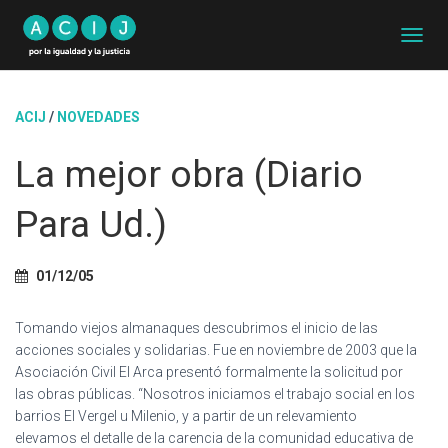
C
A
M
B
ACIJ
/
NOVEDADES
I
A
La mejor obra (Diario
R
M
O
Para Ud.)
D
O
D
01/12/05
E
N
A
Tomando viejos almanaques descubrimos el inicio de las
V
acciones sociales y solidarias. Fue en noviembre de 2003 que la
E
Asociación Civil El Arca presentó formalmente la solicitud por
G
A
las obras públicas. “Nosotros iniciamos el trabajo social en los
C
barrios El Vergel u Milenio, y a partir de un relevamiento
I
elevamos el detalle de la carencia de la comunidad educativa de