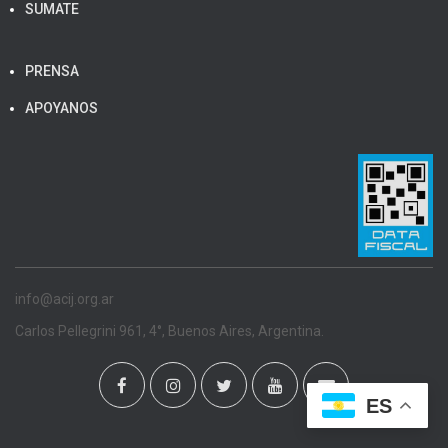
SUMATE
PRENSA
APOYANOS
info@acij.org.ar
Carlos Pellegrini 961, 4°, Buenos Aires, Argentina.
ES