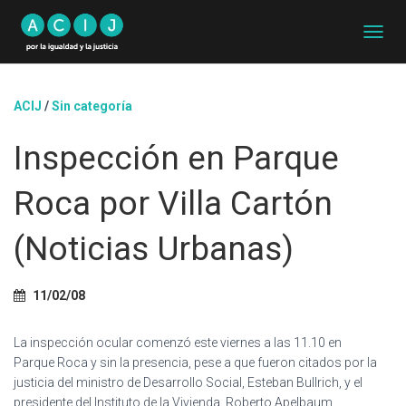
C
A
M
B
ACIJ
/
Sin categoría
I
A
Inspección en Parque
R
M
O
Roca por Villa Cartón
D
O
D
(Noticias Urbanas)
E
N
A
11/02/08
V
E
G
La inspección ocular comenzó este viernes a las 11.10 en
A
Parque Roca y sin la presencia, pese a que fueron citados por la
C
justicia del ministro de Desarrollo Social, Esteban Bullrich, y el
I
presidente del Instituto de la Vivienda, Roberto Apelbaum.