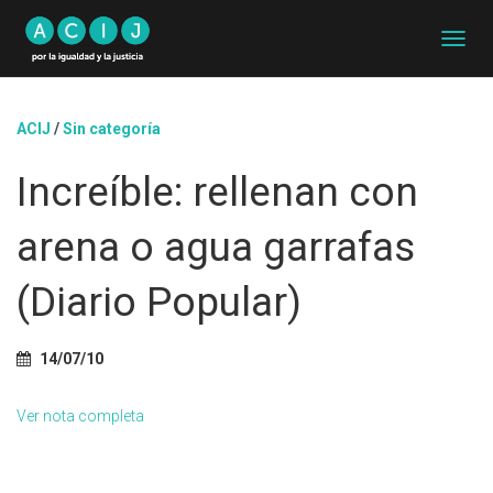
C
A
M
B
ACIJ
/
Sin categoría
I
A
Increíble: rellenan con
R
M
O
arena o agua garrafas
D
O
D
(Diario Popular)
E
N
A
14/07/10
V
E
G
Ver nota completa
A
C
I