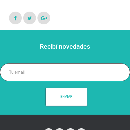
Ó
N
Recibí novedades