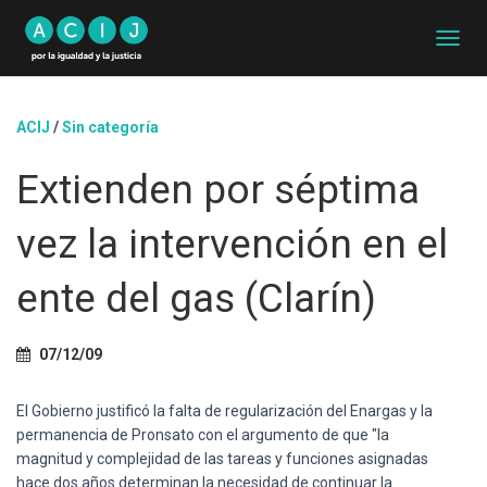
C
A
M
B
ACIJ
/
Sin categoría
I
A
Extienden por séptima
R
M
O
vez la intervención en el
D
O
D
ente del gas (Clarín)
E
N
A
07/12/09
V
E
G
El Gobierno justificó la falta de regularización del Enargas y la
A
permanencia de Pronsato con el argumento de que "la
C
magnitud y complejidad de las tareas y funciones asignadas
I
hace dos años determinan la necesidad de continuar la