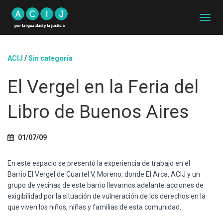
C
A
M
B
ACIJ
/
Sin categoría
I
A
El Vergel en la Feria del
R
M
O
Libro de Buenos Aires
D
O
D
01/07/09
E
N
A
En este espacio se presentó la experiencia de trabajo en el
V
Barrio El Vergel de Cuartel V, Moreno, donde El Arca, ACIJ y un
E
grupo de vecinas de este barrio llevamos adelante acciones de
G
A
exigibilidad por la situación de vulneración de los derechos en la
C
que viven los niños, niñas y familias de esta comunidad.
I