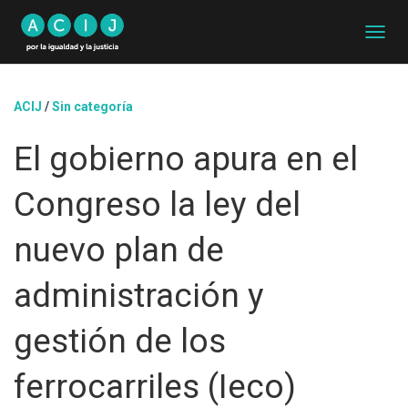
C
A
M
B
ACIJ
/
Sin categoría
I
A
El gobierno apura en el
R
M
O
Congreso la ley del
D
O
D
nuevo plan de
E
N
administración y
A
V
E
gestión de los
G
A
ferrocarriles (Ieco)
C
I