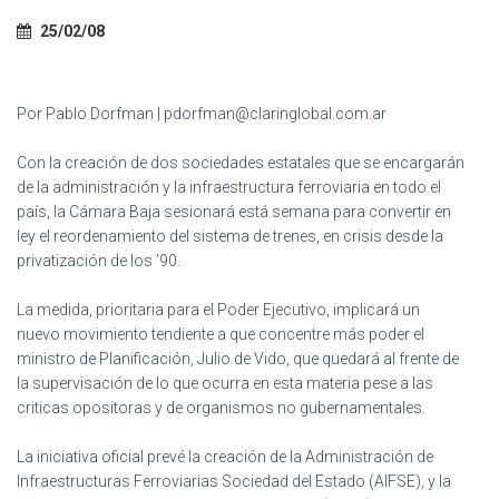
Ó
N
25/02/08
Por Pablo Dorfman | pdorfman@claringlobal.com.ar
Con la creación de dos sociedades estatales que se encargarán
de la administración y la infraestructura ferroviaria en todo el
país, la Cámara Baja sesionará está semana para convertir en
ley el reordenamiento del sistema de trenes, en crisis desde la
privatización de los ’90.
La medida, prioritaria para el Poder Ejecutivo, implicará un
nuevo movimiento tendiente a que concentre más poder el
ministro de Planificación, Julio de Vido, que quedará al frente de
la supervisación de lo que ocurra en esta materia pese a las
criticas opositoras y de organismos no gubernamentales.
La iniciativa oficial prevé la creación de la Administración de
Infraestructuras Ferroviarias Sociedad del Estado (AIFSE), y la