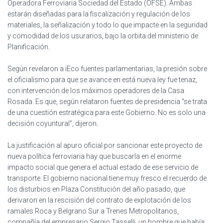
Operadora Ferroviaria Sociedad del Estado (OFSE). Ambas
estarán diseñadas para la fiscalización y regulación de los
materiales, la señalización y todo lo que impacte en la seguridad
y comodidad de los usurarios, bajo la orbita del ministerio de
Planificación.
Según revelaron a iEco fuentes parlamentarias, la presión sobre
el oficialismo para que se avance en está nueva ley fue tenaz,
con intervención de los máximos operadores de la Casa
Rosada. Es que, según relataron fuentes de presidencia “se trata
de una cuestión estratégica para este Gobierno. No es solo una
decisión coyuntural”, dijeron.
La justificación al apuro oficial por sancionar este proyecto de
nueva política ferroviaria hay que buscarla en el enorme
impacto social que genera el actual estado de ese servicio de
transporte. El gobierno nacional tiene muy fresco el recuerdo de
los disturbios en Plaza Constitución del año pasado, que
derivaron en la rescisión del contrato de explotación de los
ramales Roca y Belgrano Sur a Trenes Metropolitanos,
compañía del empresario Sergio Tasselli, un hombre que había