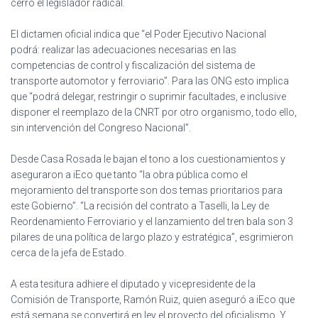
cerró el legislador radical.
El dictamen oficial indica que “el Poder Ejecutivo Nacional
podrá: realizar las adecuaciones necesarias en las
competencias de control y fiscalización del sistema de
transporte automotor y ferroviario”. Para las ONG esto implica
que “podrá delegar, restringir o suprimir facultades, e inclusive
disponer el reemplazo de la CNRT por otro organismo, todo ello,
sin intervención del Congreso Nacional”.
Desde Casa Rosada le bajan el tono a los cuestionamientos y
aseguraron a iEco que tanto “la obra pública como el
mejoramiento del transporte son dos temas prioritarios para
este Gobierno”. “La recisión del contrato a Taselli, la Ley de
Reordenamiento Ferroviario y el lanzamiento del tren bala son 3
pilares de una política de largo plazo y estratégica”, esgrimieron
cerca de la jefa de Estado.
A esta tesitura adhiere el diputado y vicepresidente de la
Comisión de Transporte, Ramón Ruiz, quien aseguró a iEco que
está semana se convertirá en ley el proyecto del oficialismo. Y