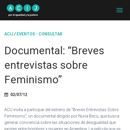
C
A
M
B
ACIJ
/
EVENTOS - CONSULTAR
I
A
Documental: “Breves
R
M
O
entrevistas sobre
D
O
D
Feminismo”
E
N
A
02/07/12
V
E
G
ACIJ invita a participar del estreno de “Breves Entrevistas Sobre
A
Feminismo”, un documental dirigido por Nuria Becú, que busca
C
generar conciencia sobre las situaciones de desigualdad que
I
existen entre hombres y mujeres en Argentina. La película que se