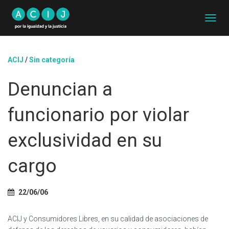
C
A
M
B
ACIJ
/
Sin categoría
I
A
Denuncian a
R
M
O
funcionario por violar
D
O
D
exclusividad en su
E
N
cargo
A
V
E
G
22/06/06
A
C
ACIJ y Consumidores Libres, en su calidad de asociaciones de
I