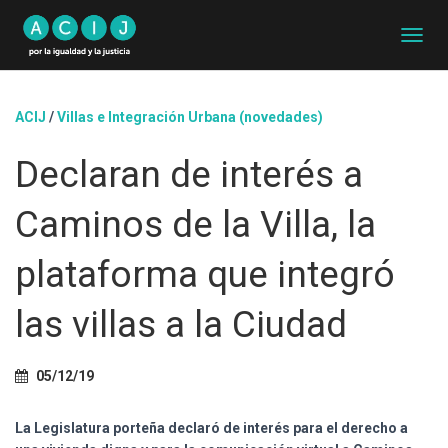
C
A
M
B
ACIJ
/
Villas e Integración Urbana (novedades)
I
A
Declaran de interés a
R
M
O
Caminos de la Villa, la
D
O
D
plataforma que integró
E
N
las villas a la Ciudad
A
V
E
G
05/12/19
A
C
La Legislatura porteña declaró de interés para el derecho a
I