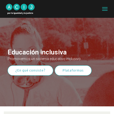
CAMB
MODO
DE
NAVEG
Educación inclusiva
Promovemos un sistema educativo inclusivo.
¿En qué consiste?
Plataformas