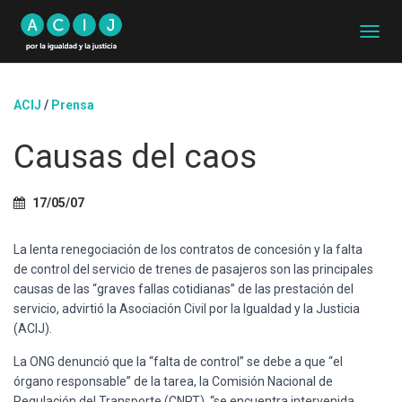
C
A
M
B
ACIJ
/
Prensa
I
A
Causas del caos
R
M
O
D
17/05/07
O
D
La lenta renegociación de los contratos de concesión y la falta
E
N
de control del servicio de trenes de pasajeros son las principales
A
causas de las “graves fallas cotidianas” de las prestación del
V
servicio, advirtió la Asociación Civil por la Igualdad y la Justicia
E
(ACIJ).
G
A
La ONG denunció que la “falta de control” se debe a que “el
C
órgano responsable” de la tarea, la Comisión Nacional de
I
Regulación del Transporte (CNRT), “se encuentra intervenida