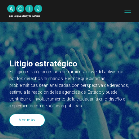
CAMB
MODO
DE
NAVEG
Litigio estratégico
El litigio estratégico es una herramienta clave del activismo
por los derechos humanos. Permite que distintas
problemáticas sean analizadas con perspectiva de derechos,
estimula la reacción de las agencias del Estado y puede
contribuir al involucramiento de la ciudadanía en el diseño e
implementación de políticas públicas.
Ver más